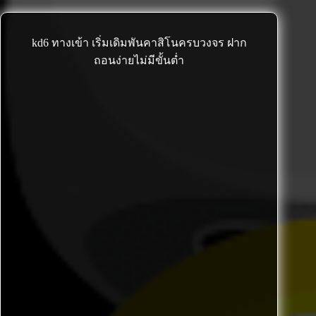
ออนไลน์
มา
แรง
kd6 ทางเข้า เริ่มเดิมพันคาสิโนครบวงจร ฝาก
แตก
ถอนง่ายไม่มีขั้นต่ำ
ง่าย
ไว้
มากกว่า
1,000
เกม