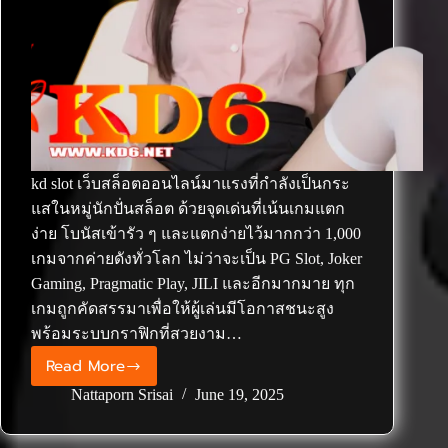
kd slot เว็บสล็อตออนไลน์มาแรงที่กำลังเป็นกระ
แสในหมู่นักปั่นสล็อต ด้วยจุดเด่นที่เน้นเกมแตก
ง่าย โบนัสเข้ารัว ๆ และแตกง่ายไว้มากกว่า 1,000
เกมจากค่ายดังทั่วโลก ไม่ว่าจะเป็น PG Slot, Joker
Gaming, Pragmatic Play, JILI และอีกมากมาย ทุก
เกมถูกคัดสรรมาเพื่อให้ผู้เล่นมีโอกาสชนะสูง
พร้อมระบบกราฟิกที่สวยงาม…
Read More
kd
Nattaporn Srisai
June 19, 2025
slot
เว็บ
สล็อต